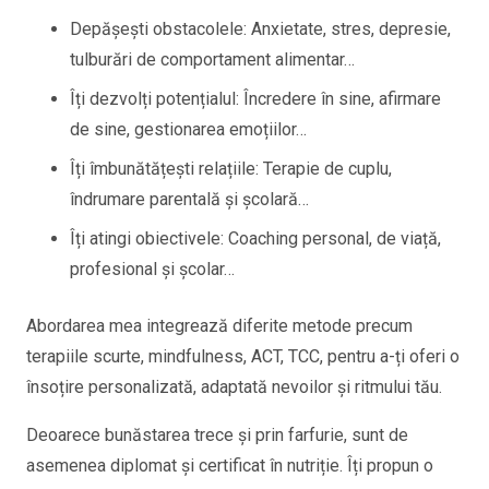
Depășești obstacolele: Anxietate, stres, depresie,
tulburări de comportament alimentar…
Îți dezvolți potențialul: Încredere în sine, afirmare
de sine, gestionarea emoțiilor…
Îți îmbunătățești relațiile: Terapie de cuplu,
îndrumare parentală și școlară…
Îți atingi obiectivele: Coaching personal, de viață,
profesional și școlar…
Abordarea mea integrează diferite metode precum
terapiile scurte, mindfulness, ACT, TCC, pentru a-ți oferi o
însoțire personalizată, adaptată nevoilor și ritmului tău.
Deoarece bunăstarea trece și prin farfurie, sunt de
asemenea diplomat și certificat în nutriție. Îți propun o