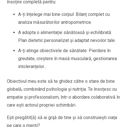
însoțire completă pentru:
A-ți înțelege mai bine corpul: Bilanț complet cu
analiza măsurătorilor antropometrice.
A adopta o alimentație sănătoasă și echilibrată:
Plan dietetic personalizat și adaptat nevoilor tale.
A-ți atinge obiectivele de sănătate: Pierdere în
greutate, creștere în masă musculară, gestionarea
intoleranțelor…
Obiectivul meu este să te ghidez către o stare de bine
globală, combinând psihologia și nutriția. Te însoțesc cu
empatie și profesionalism, într-o abordare colaborativă în
care ești actorul propriei schimbări.
Ești pregătit(ă) să ai grijă de tine și să construiești viața
pe care o meriți?