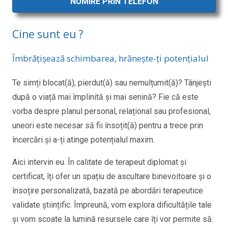
NUMIRE PRIN TELEFON
Cine sunt eu ?
Îmbrățișează schimbarea, hrănește-ți potențialul
Te simți blocat(ă), pierdut(ă) sau nemulțumit(ă)? Tânjești
după o viață mai împlinită și mai senină? Fie că este
vorba despre planul personal, relațional sau profesional,
uneori este necesar să fii însoțit(ă) pentru a trece prin
încercări și a-ți atinge potențialul maxim.
Aici intervin eu. În calitate de terapeut diplomat și
certificat, îți ofer un spațiu de ascultare binevoitoare și o
însoțire personalizată, bazată pe abordări terapeutice
validate științific. Împreună, vom explora dificultățile tale
și vom scoate la lumină resursele care îți vor permite să: